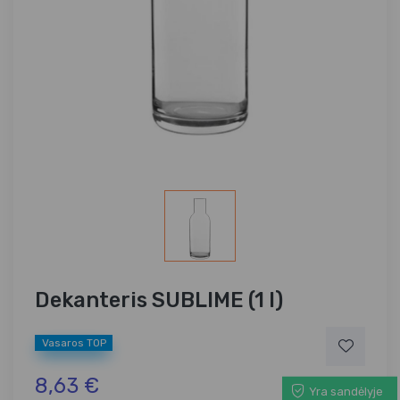
Dekanteris SUBLIME (1 l)
Vasaros TOP
8,63 €
Yra sandėlyje