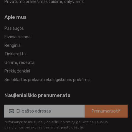
Privatumo pranešimas žaidimų dalyviams
Apie mus
Paslaugos
Fiziniai salonai
Renginiai
Tinklaraštis
Gėrimų receptai
Prekių ženklai
Sertifikatas prekiauti ekologiškomis prekėmis
Naujienlaiškio prenumerata
Prenumeruoti*
*Užsisakykite mūsų naujienlaiškį ir pirmieji gaukite naujausius
pasiūlymus bei akcijas tiesiai į el. pašto dėžutę.