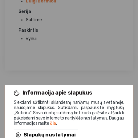
Luigi Bormioli
Serija
Sublime
Paskirtis
vynui
Informacija apie slapukus
Siekdami užtikrinti sklandesnį naršymą mūsų svetainėje,
naudojame slapukus. Sutikdami, paspauskite mygtuką
,,Sutinku". Savo duotą sutikimą bet kada galėsite atšaukti
Panašios prekės
pakeisdami savo interneto naršyklės nustatymus. Daugiau
informacijos rasite
čia
.
Slapukų nustatymai