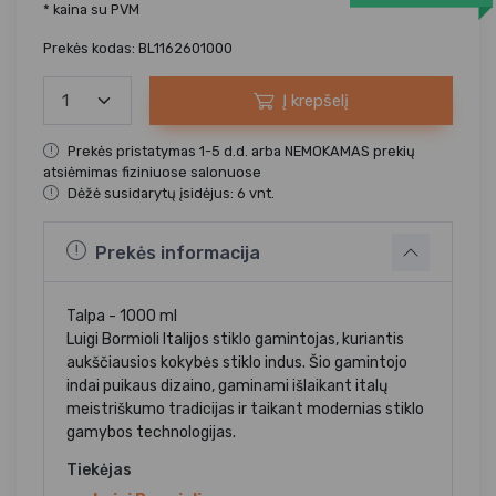
* kaina su PVM
Prekės kodas: BL1162601000
Į krepšelį
Prekės pristatymas 1-5 d.d. arba NEMOKAMAS prekių
atsiėmimas fiziniuose salonuose
Dėžė susidarytų įsidėjus: 6 vnt.
Prekės informacija
Talpa - 1000 ml
Luigi Bormioli Italijos stiklo gamintojas, kuriantis
aukščiausios kokybės stiklo indus. Šio gamintojo
indai puikaus dizaino, gaminami išlaikant italų
meistriškumo tradicijas ir taikant modernias stiklo
gamybos technologijas.
Tiekėjas