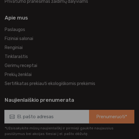
Privatumo pranešimas žaidimų dalyviams
Apie mus
Paslaugos
Fiziniai salonai
Renginiai
Tinklaraštis
Gėrimų receptai
Prekių ženklai
Sertifikatas prekiauti ekologiškomis prekėmis
Naujienlaiškio prenumerata
Prenumeruoti*
*Užsisakykite mūsų naujienlaiškį ir pirmieji gaukite naujausius
pasiūlymus bei akcijas tiesiai į el. pašto dėžutę.