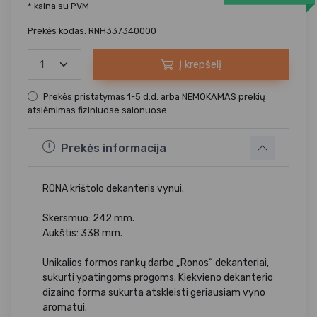
* kaina su PVM
Prekės kodas: RNH337340000
Į krepšelį
Prekės pristatymas 1-5 d.d. arba NEMOKAMAS prekių
atsiėmimas fiziniuose salonuose
Prekės informacija
RONA krištolo dekanteris vynui.
Skersmuo: 242 mm.
Aukštis: 338 mm.
Unikalios formos rankų darbo „Ronos“ dekanteriai,
sukurti ypatingoms progoms. Kiekvieno dekanterio
dizaino forma sukurta atskleisti geriausiam vyno
aromatui.