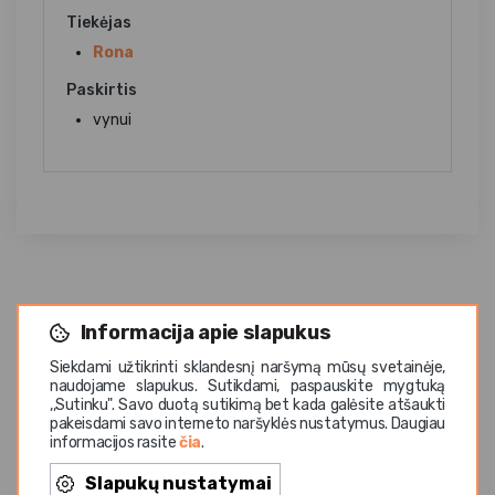
Tiekėjas
Rona
Paskirtis
vynui
Informacija apie slapukus
Siekdami užtikrinti sklandesnį naršymą mūsų svetainėje,
naudojame slapukus. Sutikdami, paspauskite mygtuką
Panašios prekės
,,Sutinku". Savo duotą sutikimą bet kada galėsite atšaukti
pakeisdami savo interneto naršyklės nustatymus. Daugiau
informacijos rasite
čia
.
Slapukų nustatymai
Idėja dovanai