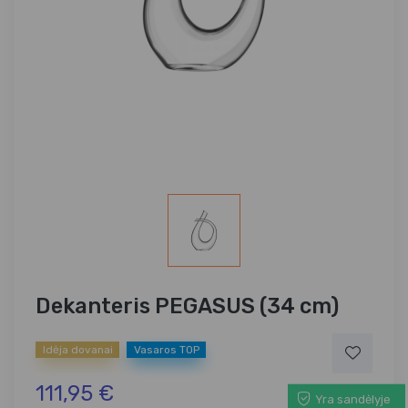
Dekanteris PEGASUS (34 cm)
Idėja dovanai
Vasaros TOP
111,95 €
Yra sandėlyje