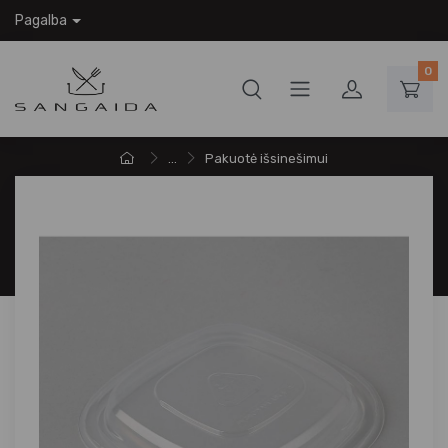
Pagalba
0
...
Pakuotė išsinešimui