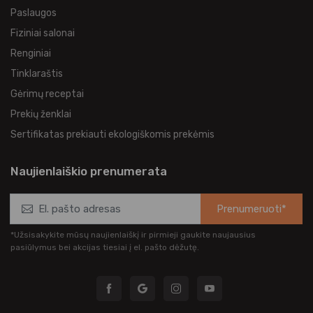
Paslaugos
Fiziniai salonai
Renginiai
Tinklaraštis
Gėrimų receptai
Prekių ženklai
Sertifikatas prekiauti ekologiškomis prekėmis
Naujienlaiškio prenumerata
Prenumeruoti*
*Užsisakykite mūsų naujienlaiškį ir pirmieji gaukite naujausius
pasiūlymus bei akcijas tiesiai į el. pašto dėžutę.