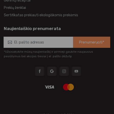
Gėrimų receptai
Prekių ženklai
Sertifikatas prekiauti ekologiškomis prekėmis
Naujienlaiškio prenumerata
Prenumeruoti*
*Užsisakykite mūsų naujienlaiškį ir pirmieji gaukite naujausius
pasiūlymus bei akcijas tiesiai į el. pašto dėžutę.