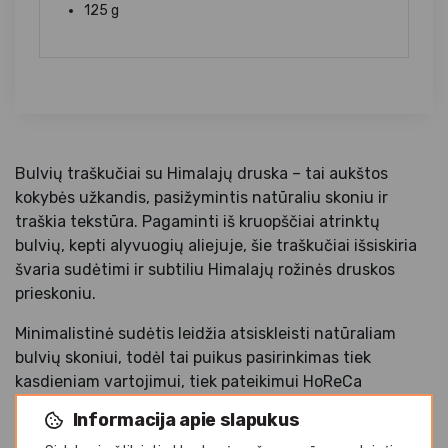
125 g
Bulvių traškučiai su Himalajų druska – tai aukštos
kokybės užkandis, pasižymintis natūraliu skoniu ir
traškia tekstūra. Pagaminti iš kruopščiai atrinktų
bulvių, kepti alyvuogių aliejuje, šie traškučiai išsiskiria
švaria sudėtimi ir subtiliu Himalajų rožinės druskos
prieskoniu.
Minimalistinė sudėtis leidžia atsiskleisti natūraliam
bulvių skoniui, todėl tai puikus pasirinkimas tiek
kasdieniam vartojimui, tiek pateikimui HoReCa
sektoriuje – prie gėrimų ar užkandžių rinkinių. 125 g
Informacija apie slapukus
pakuotė tinkama dalinimuisi arba patiekimui klientams.