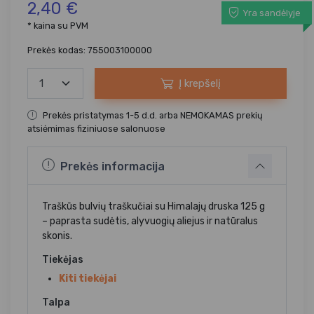
2,40 €
Yra sandėlyje
* kaina su PVM
Prekės kodas: 755003100000
Į krepšelį
Prekės pristatymas 1-5 d.d. arba NEMOKAMAS prekių
atsiėmimas fiziniuose salonuose
Prekės informacija
Traškūs bulvių traškučiai su Himalajų druska 125 g
– paprasta sudėtis, alyvuogių aliejus ir natūralus
skonis.
Tiekėjas
Kiti tiekėjai
Talpa