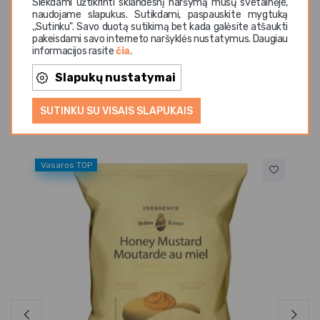
Siekdami užtikrinti sklandesnį naršymą mūsų svetainėje,
naudojame slapukus. Sutikdami, paspauskite mygtuką
,,Sutinku". Savo duotą sutikimą bet kada galėsite atšaukti
pakeisdami savo interneto naršyklės nustatymus. Daugiau
informacijos rasite
čia
.
Slapukų nustatymai
Panašios prekės
SUTINKU SU VISAIS SLAPUKAIS
Vasaros TOP