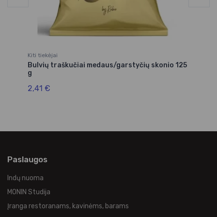
Kiti tiekėjai
Kit
Bulvių traškučiai medaus/garstyčių skonio 125
Bu
g
1,
2,41 €
Paslaugos
Indų nuoma
MONIN Studija
Įranga restoranams, kavinėms, barams