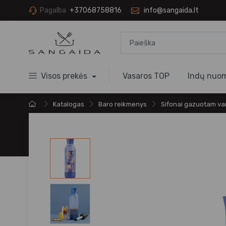
Pagalba
+37068758816
info@sangaida.lt
Visos prekės
Vasaros TOP
Indų nuo
Katalogas
Baro reikmenys
Sifonai gazuotam va