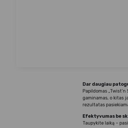
Dar daugiau patogu
Papildomas „Twist’n S
gaminamas, o kitas ja
rezultatas pasiekia
Efektyvumas be sk
Taupykite laiką – pasi