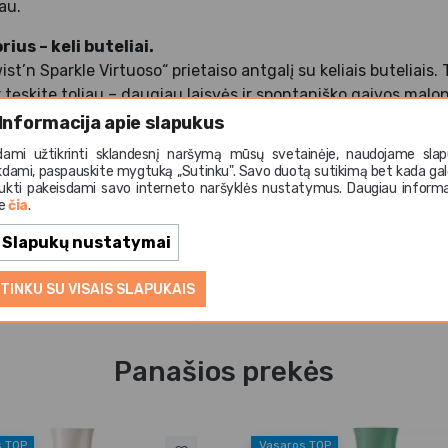
au.
ius – keli buteliai.
st’n Sparkle Virtuoso“ prietaiso antgalį su keliais buteliais. 
ir tęskite toliau – daugiau laisvės ir spontaniško gaivos mal
Informacija apie slapukus
dami užtikrinti sklandesnį naršymą mūsų svetainėje, naudojame slap
amumas.
kdami, paspauskite mygtuką ,,Sutinku". Savo duotą sutikimą bet kada gal
 patvarių medžiagų ir tiksliai pritaikytas naudoti su „Twist’
ukti pakeisdami savo interneto naršyklės nustatymus. Daugiau informa
te
čia
.
tema. Lengva naudoti, patogu prižiūrėti, ilgaamžiškas spre
Slapukų nustatymai
TINKU SU VISAIS SLAPUKAIS
Panašios prekės
s TOP
Vasaros TOP