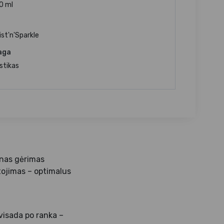
0 ml
st'n'Sparkle
aga
stikas
ienas gėrimas
tojimas – optimalus
 visada po ranka –