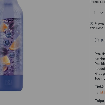
Prekės ko
Prekės
fiziniuose
Pr
Praktiš
ruošim
Papild
naudoj
kitas g
tuo int
Tiekė
iSi
Talpa