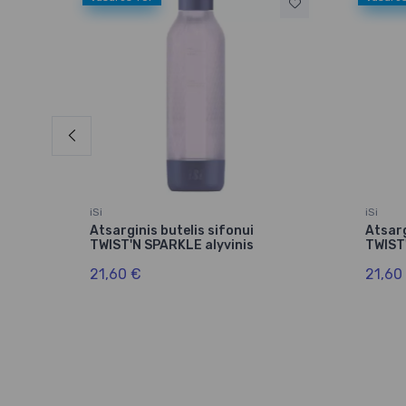
iSi
iSi
Atsarginis butelis sifonui
Atsarg
TWIST'N SPARKLE alyvinis
TWIST
21,60 €
21,60