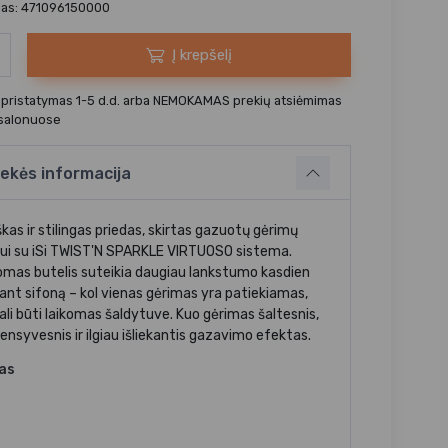
das: 471096150000
Į krepšelį
 pristatymas 1-5 d.d. arba NEMOKAMAS prekių atsiėmimas
 salonuose
ekės informacija
kas ir stilingas priedas, skirtas gazuotų gėrimų
ui su iSi TWIST'N SPARKLE VIRTUOSO sistema.
omas butelis suteikia daugiau lankstumo kasdien
ant sifoną – kol vienas gėrimas yra patiekiamas,
ali būti laikomas šaldytuve. Kuo gėrimas šaltesnis,
ensyvesnis ir ilgiau išliekantis gazavimo efektas.
jas