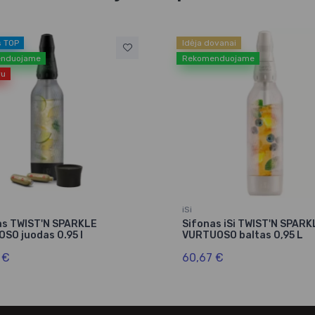
s TOP
Idėja dovanai
nduojame
Rekomenduojame
ru
iSi
as TWIST'N SPARKLE
Sifonas iSi TWIST'N SPARK
SO juodas 0.95 l
VURTUOSO baltas 0,95 L
 €
60,67 €