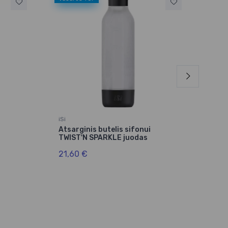
Vasa
iSi
iSi
Atsarginis butelis sifonui
Kaps
TWIST'N SPARKLE juodas
5,1
21,60 €