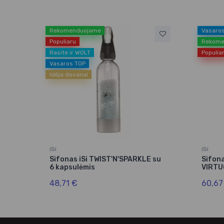
Rekomenduojame
Vasaro
Populiaru
Rekome
Rasite ir WOLT
Populia
Vasaros TOP
Idėja dovanai
iSi
iSi
Sifonas iSi TWIST'N'SPARKLE su
Sifon
6 kapsulėmis
VIRTUO
48,71 €
60,67