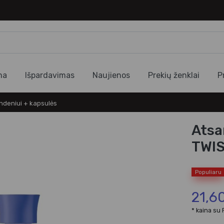
ma
Išpardavimas
Naujienos
Prekių ženklai
P
ndeniui + kapsulės
Atsa
TWIS
Populiaru
21,6
* kaina su