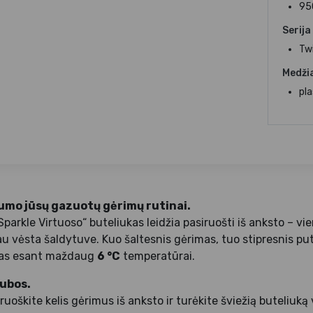
95
Serija
Twi
Medži
pla
mo jūsų gazuotų gėrimų rutinai.
parkle Virtuoso“ buteliukas leidžia pasiruošti iš anksto – v
u vėsta šaldytuve. Kuo šaltesnis gėrimas, tuo stipresnis pu
mas esant maždaug
6 °C
temperatūrai.
ubos.
ruoškite kelis gėrimus iš anksto ir turėkite šviežią buteliuką