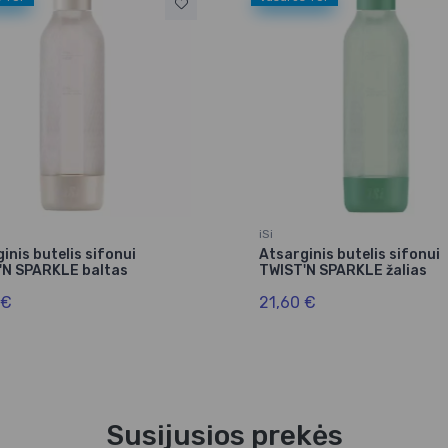
iSi
inis butelis sifonui
Atsarginis butelis sifonui
'N SPARKLE baltas
TWIST'N SPARKLE žalias
 €
21,60 €
Susijusios prekės