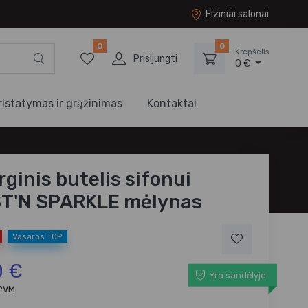
Fiziniai salonai
0
0
Krepšelis
Prisijungti
0 €
ristatymas ir grąžinimas
Kontaktai
rginis butelis sifonui
T'N SPARKLE mėlynas
Vasaros TOP
0 €
Yra sandėlyje
 PVM