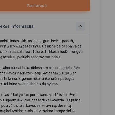
Pasiteirauti
ekės informacija
aninis indas, skirtas pieno, grietinėlės, padažų,
ir kitų skysčių pateikimui. Klasikinė balta spalva bei
s dizainas suteikia stalui estetikos ir leidžia lengvai
 ąsotėlį su įvairiais serviravimo indais.
talpa puikiai tinka didesniam pieno ar grietinėlės
 prie kavos ir arbatos, taip pat padažų, užpilų ar
 pateikimui. Ergonomiška rankenėlė ir patogus
s užtikrina sklandų bei tikslų pylimą.
ntas iš kokybiško porceliano, ąsotėlis pasižymi
u, ilgaamžiškumu ir estetiška išvaizda. Jis puikiai
o pusryčių stalą, kavos serviravimą, desertų
imą bei įvairias stalo serviravimo kompozicijas.