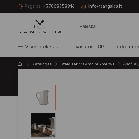
Pagalba
+37068758816
info@sangaida.lt
Visos prekės
Vasaros TOP
Indų nuo
Katalogas
Stalo serviravimo reikmenys
Ąsočiai 