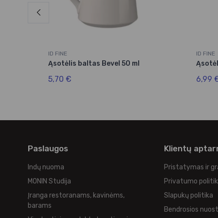
ID FINE
ID FINE
 l
Ąsotėlis baltas Bevel 50 ml
Ąsotėl
5,70 €
6,99 
Paslaugos
Klientų apta
Indų nuoma
Pristatymas ir g
MONIN Studija
Privatumo politi
Įranga restoranams, kavinėms,
Slapukų politika
barams
Bendrosios nuos