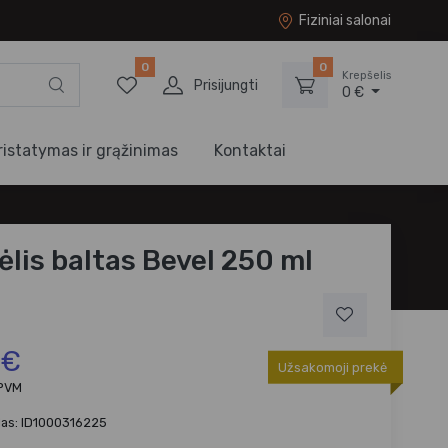
Fiziniai salonai
0
0
Krepšelis
Prisijungti
0 €
ristatymas ir grąžinimas
Kontaktai
ėlis baltas Bevel 250 ml
 €
Užsakomoji prekė
 PVM
das: ID1000316225