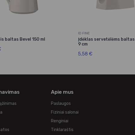
ID FINE
is baltas Bevel 150 ml
Įdėklas servetėlėms baltas
9 cm
€
5,58 €
rnavimas
Apie mus
rąžinimas
Paslaugos
ka
Fiziniai salonai
Renginiai
tatos
Tinklaraštis