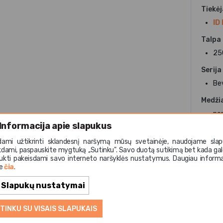
Tiekė
ID
Talpa
25
Serija
Be
Medži
po
Informacija apie slapukus
Paskir
dami užtikrinti sklandesnį naršymą mūsų svetainėje, naudojame slap
pie
kdami, paspauskite mygtuką ,,Sutinku". Savo duotą sutikimą bet kada gal
ukti pakeisdami savo interneto naršyklės nustatymus. Daugiau informa
te
čia
.
Slapukų nustatymai
TINKU SU VISAIS SLAPUKAIS