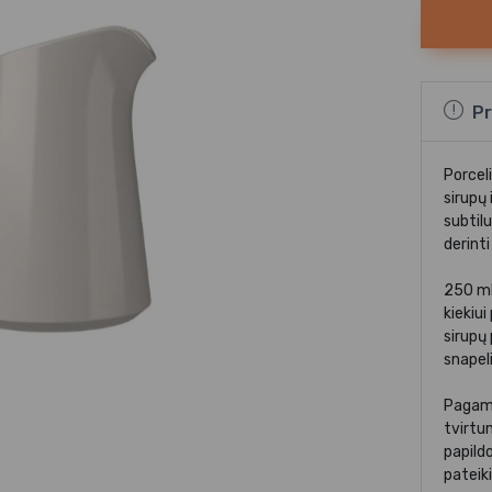
Pr
Porceli
sirupų 
subtilu
derinti
250 ml 
kiekiui
sirupų
snapeli
Pagami
tvirtum
papild
pateik