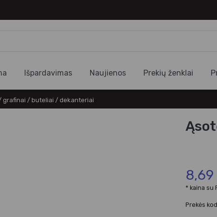
ma
Išpardavimas
Naujienos
Prekių ženklai
P
/ grafinai / buteliai / dekanteriai
Ąsot
8,69
* kaina su
Prekės ko