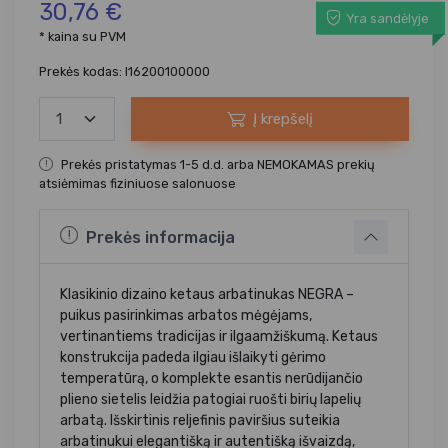
30,76 €
Yra sandėlyje
* kaina su PVM
Prekės kodas: I16200100000
Į krepšelį
Prekės pristatymas 1-5 d.d. arba NEMOKAMAS prekių
atsiėmimas fiziniuose salonuose
Prekės informacija
Klasikinio dizaino ketaus arbatinukas NEGRA –
puikus pasirinkimas arbatos mėgėjams,
vertinantiems tradicijas ir ilgaamžiškumą. Ketaus
konstrukcija padeda ilgiau išlaikyti gėrimo
temperatūrą, o komplekte esantis nerūdijančio
plieno sietelis leidžia patogiai ruošti birių lapelių
arbatą. Išskirtinis reljefinis paviršius suteikia
arbatinukui elegantišką ir autentišką išvaizdą,