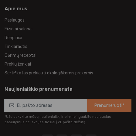
Apie mus
Paslaugos
Fiziniai salonai
Renginiai
Tinklaraštis
Gėrimų receptai
Prekių ženklai
Sertifikatas prekiauti ekologiškomis prekėmis
Naujienlaiškio prenumerata
Prenumeruoti*
*Užsisakykite mūsų naujienlaiškį ir pirmieji gaukite naujausius
pasiūlymus bei akcijas tiesiai į el. pašto dėžutę.