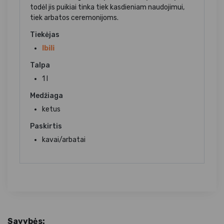
todėl jis puikiai tinka tiek kasdieniam naudojimui,
tiek arbatos ceremonijoms.
Tiekėjas
Ibili
Talpa
1 l
Medžiaga
ketus
Paskirtis
kavai/arbatai
Savybės: