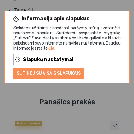
Talpa: 1 l
Pagamintas iš ketaus
Informacija apie slapukus
Komplektuojamas su išimamu arbatos sieteliu
Siekdami užtikrinti sklandesnį naršymą mūsų svetainėje,
Ilgiau išlaiko šilumą
naudojame slapukus. Sutikdami, paspauskite mygtuką
,,Sutinku". Savo duotą sutikimą bet kada galėsite atšaukti
Patogi rankena saugiam naudojimui
pakeisdami savo interneto naršyklės nustatymus. Daugiau
Klasikinis japoniško stiliaus dizainas
informacijos rasite
čia
.
Tinka birių lapelių arbatai ruošti
Slapukų nustatymai
Elegantiška juoda spalva
SUTINKU SU VISAIS SLAPUKAIS
Panašios prekės
Idėja dovanai