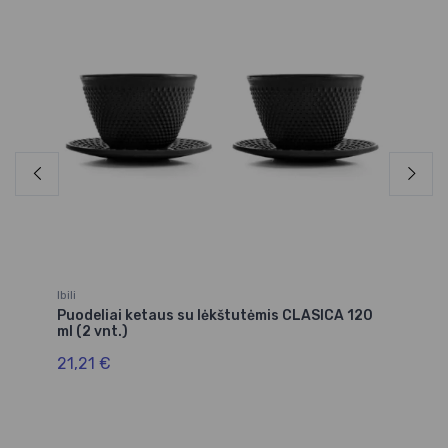
Ibili
Ibil
Puodeliai ketaus su lėkštutėmis CLASICA 120
Ar
ml (2 vnt.)
18
21,21 €