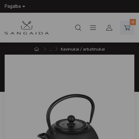
Pagalba
0
...
Kavinukai / arbatinukai