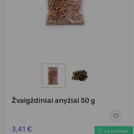
Žvaigždiniai anyžiai 50 g
3,41 €
Yra sandėlyje