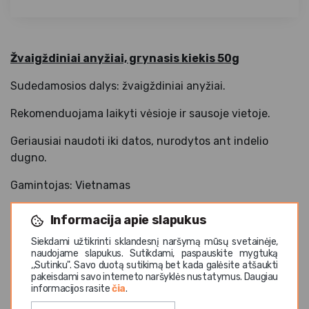
Žvaigždiniai anyžiai, grynasis kiekis 50g
Sudedamosios dalys: žvaigždiniai anyžiai.
Rekomenduojama laikyti vėsioje ir sausoje vietoje.
Geriausiai naudoti iki datos, nurodytos ant indelio
dugno.
Gamintojas: Vietnamas
Informacija apie slapukus
Siekdami užtikrinti sklandesnį naršymą mūsų svetainėje,
naudojame slapukus. Sutikdami, paspauskite mygtuką
,,Sutinku". Savo duotą sutikimą bet kada galėsite atšaukti
pakeisdami savo interneto naršyklės nustatymus. Daugiau
Panašios prekės
informacijos rasite
čia
.