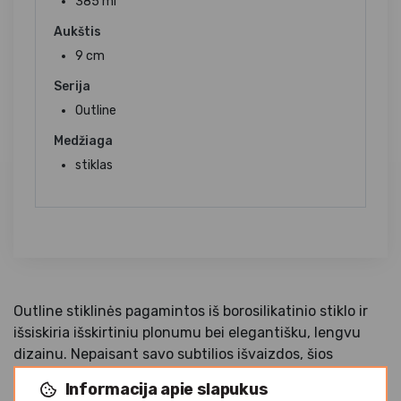
385 ml
Aukštis
9 cm
Serija
Outline
Medžiaga
stiklas
Outline stiklinės pagamintos iš borosilikatinio stiklo ir
išsiskiria išskirtiniu plonumu bei elegantišku, lengvu
dizainu. Nepaisant savo subtilios išvaizdos, šios
stiklinės pasižymi ypatingu tvirtumu, todėl idealiai
Informacija apie slapukus
tinka intensyviam naudojimui HoReCa sektoriuje.