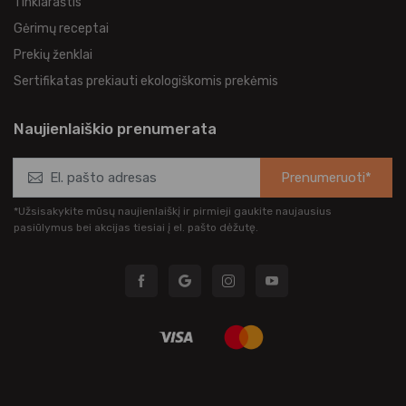
Tinklaraštis
Gėrimų receptai
Prekių ženklai
Sertifikatas prekiauti ekologiškomis prekėmis
Naujienlaiškio prenumerata
Prenumeruoti*
*Užsisakykite mūsų naujienlaiškį ir pirmieji gaukite naujausius
pasiūlymus bei akcijas tiesiai į el. pašto dėžutę.