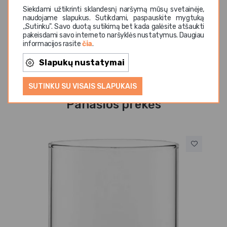
Siekdami užtikrinti sklandesnį naršymą mūsų svetainėje,
Outline kolekcija sukurta derinant funkcionalumą su
naudojame slapukus. Sutikdami, paspauskite mygtuką
estetine išraiška, todėl puikiai dera tiek profesionalioje,
,,Sutinku". Savo duotą sutikimą bet kada galėsite atšaukti
tiek namų aplinkoje. Gamintojas – Utopia.
pakeisdami savo interneto naršyklės nustatymus. Daugiau
informacijos rasite
čia
.
Slapukų nustatymai
SUTINKU SU VISAIS SLAPUKAIS
Panašios prekės