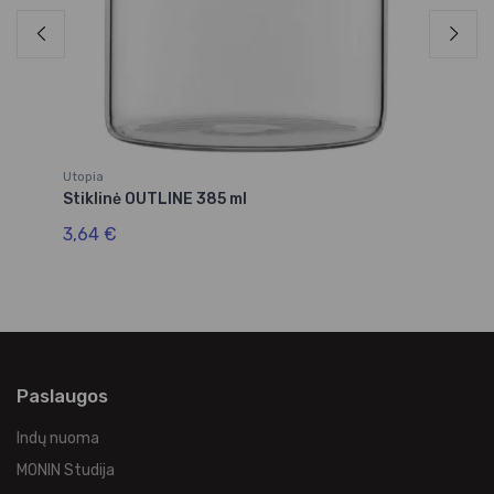
Utopia
Ut
Stiklinė OUTLINE 385 ml
St
3,64 €
2,
Paslaugos
Indų nuoma
MONIN Studija