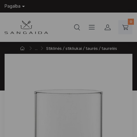
Pagalba
0
...
Stiklinės / stikliukai / taurės / taurelės