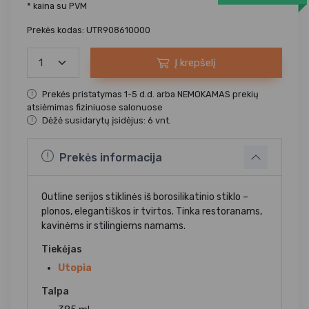
* kaina su PVM
Prekės kodas: UTR908610000
Į krepšelį
Prekės pristatymas 1-5 d.d. arba NEMOKAMAS prekių
atsiėmimas fiziniuose salonuose
Dėžė susidarytų įsidėjus: 6 vnt.
Prekės informacija
Outline serijos stiklinės iš borosilikatinio stiklo –
plonos, elegantiškos ir tvirtos. Tinka restoranams,
kavinėms ir stilingiems namams.
Tiekėjas
Utopia
Talpa