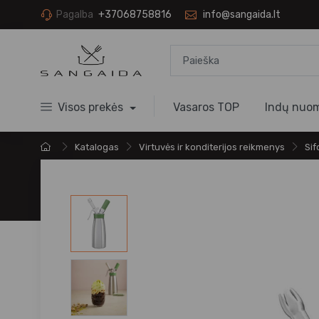
Pagalba
+37068758816
info@sangaida.lt
Visos prekės
Vasaros TOP
Indų nuo
Katalogas
Virtuvės ir konditerijos reikmenys
Sif