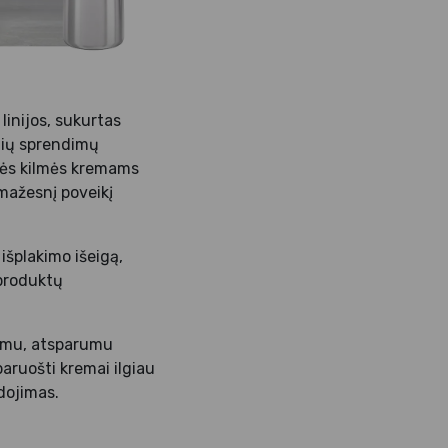
linijos, sukurtas
snių sprendimų
linės kilmės kremams
mažesnį poveikį
 išplakimo išeigą,
 produktų
kumu, atsparumu
aruošti kremai ilgiau
dojimas.