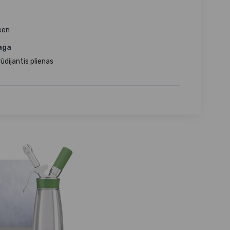
een
aga
ūdijantis plienas