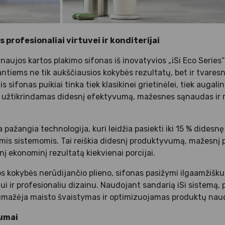
 profesionaliai virtuvei ir konditerijai
 naujos kartos plakimo sifonas iš inovatyvios „iSi Eco Series“ 
antiems ne tik aukščiausios kokybės rezultatų, bet ir tvare
is sifonas puikiai tinka tiek klasikinei grietinėlei, tiek auga
, užtikrindamas didesnį efektyvumą, mažesnes sąnaudas ir 
a pažangia technologija, kuri leidžia pasiekti iki 15 % didesnę
ėmis sistemomis. Tai reiškia didesnį produktyvumą, mažesnį
į ekonominį rezultatą kiekvienai porcijai.
s kokybės nerūdijančio plieno, sifonas pasižymi ilgaamžiš
 ir profesionaliu dizainu. Naudojant sandarią iSi sistemą, p
l sumažėja maisto švaistymas ir optimizuojamas produktų nau
lumai