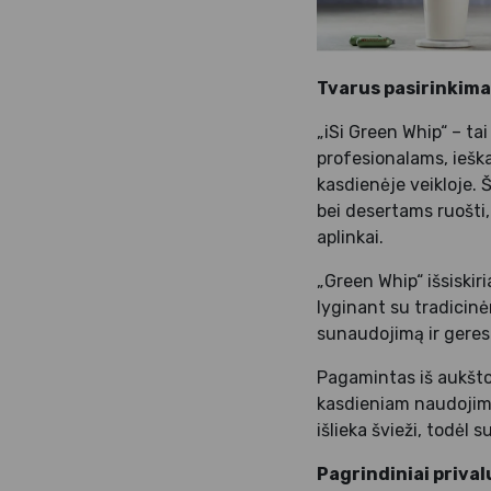
Tvarus pasirinkimas
„iSi Green Whip“ – tai
profesionalams, iešk
kasdienėje veikloje. Š
bei desertams ruošti
aplinkai.
„Green Whip“ išsiskiri
lyginant su tradicin
sunaudojimą ir geresn
Pagamintas iš aukšto
kasdieniam naudojimui
išlieka švieži, todė
Pagrindiniai priva