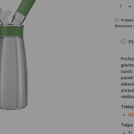
Prekės
fiziniuose
Pr
Profesi
grieti
ruošti
pasiek
žaliav
yra pu
viešbu
Tiekė
iSi
Talpa
1 l