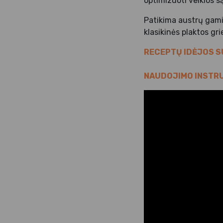
optimizuoti veiklos s
Patikima austrų gamin
klasikinės plaktos gr
RECEPTŲ IDĖJOS SU
NAUDOJIMO INSTR