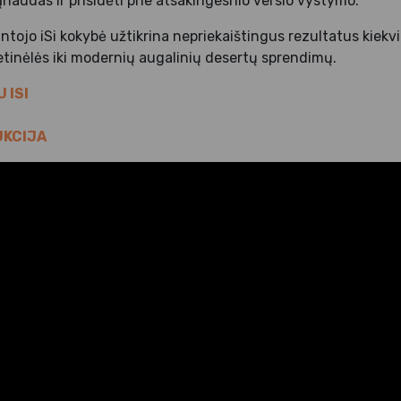
ąnaudas ir prisidėti prie atsakingesnio verslo vystymo.
tojo iSi kokybė užtikrina nepriekaištingus rezultatus kiekv
ietinėlės iki modernių augalinių desertų sprendimų.
 ISI
UKCIJA