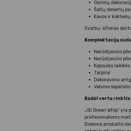
Gėrimų dekoracij
Šaltų desertų pa
Kavos ir kokteil
Svarbu: sifonas skirt
Komplektaciją sud
Nerūdijančio plie
Nerūdijančio pli
Kapsulės laikiklis
Tarpinė
Dekoravimo antg
Valymo šepetėlis
Kodėl verta rinktis
„iSi Green Whip“ yra 
profesionalioms maiti
Didesnė produkto iše