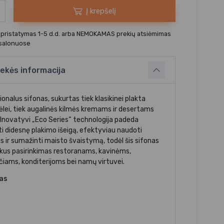
Į krepšelį
 pristatymas 1-5 d.d. arba NEMOKAMAS prekių atsiėmimas
 salonuose
ekės informacija
onalus sifonas, sukurtas tiek klasikinei plakta
nėlei, tiek augalinės kilmės kremams ir desertams
. Inovatyvi „Eco Series“ technologija padeda
ti didesnę plakimo išeigą, efektyviau naudoti
as ir sumažinti maisto švaistymą, todėl šis sifonas
ikus pasirinkimas restoranams, kavinėms,
čiams, konditerijoms bei namų virtuvei.
jas