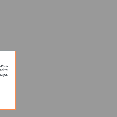
ukus.
ėsite
cijos