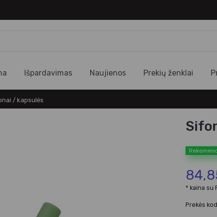
ma
Išpardavimas
Naujienos
Prekių ženklai
P
onai / kapsulės
Sifo
Rekomen
84,8
* kaina su
Prekės ko