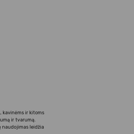
, kavinėms ir kitoms
vumą ir tvarumą.
ų naudojimas leidžia