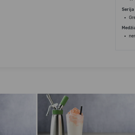
Serija
Gr
Medži
ner