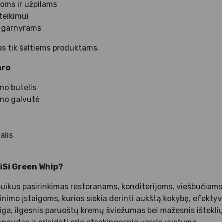
oms ir užpilams
teikimui
ių garnyrams
as tik šaltiems produktams.
aro
no butelis
eno galvutė
alis
 iSi Green Whip?
puikus pasirinkimas restoranams, konditerijoms, viešbučiams
nimo įstaigoms, kurios siekia derinti aukštą kokybę, efekty
iga, ilgesnis paruoštų kremų šviežumas bei mažesnis ištekli