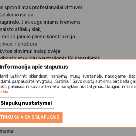
us sprendimas profesionaliai virtuvei
išplakimo išeiga
 pagrindo, tiek augaliniams kremams
aisto atliekų kiekį
ė nerūdijančio plieno konstrukcija
imas ir priežiūra
ikytos plovimui indaplovėje
limato atžvilgiu neutraliomis iSi kapsulėmis
ofesionaliam naudojimui
Informacija apie slapukus
reikalavimus
dami užtikrinti sklandesnį naršymą mūsų svetainėje, naudojame slap
kdami, paspauskite mygtuką ,,Sutinku". Savo duotą sutikimą bet kada gal
ukti pakeisdami savo interneto naršyklės nustatymus. Daugiau informa
te
čia
.
tas įvairių šaltų desertų ir kremų gamybai:
Slapukų nustatymai
mui
mams ir veganiškiems desertams
TINKU SU VISAIS SLAPUKAIS
remams