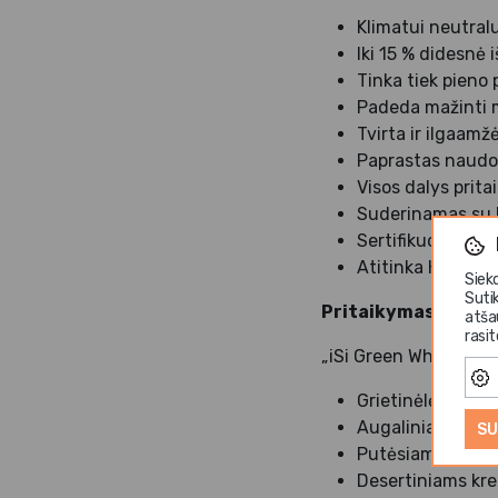
Klimatui neutral
Iki 15 % didesnė 
Tinka tiek pieno
Padeda mažinti m
Tvirta ir ilgaamž
Paprastas naudoj
Visos dalys prita
Suderinamas su k
Sertifikuotas pr
Atitinka HACCP 
Siek
Suti
Pritaikymas
atša
rasi
„iSi Green Whip“ skir
Grietinėlės plaki
Augaliniams kre
SU
Putėsiams
Desertiniams k