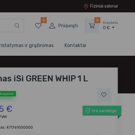
Fiziniai salonai
0
0
Krepšelis
Prisijungti
0 €
ristatymas ir grąžinimas
Kontaktai
nas iSi GREEN WHIP 1 L
duojame
5 €
Yra sandėlyje
 PVM
das: 471761000000