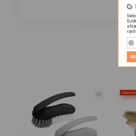
Siek
Suti
atša
rasi
SU
Gera ka