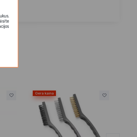
ukus.
ėsite
cijos
Gera kaina