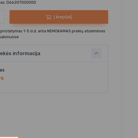
das: D66207000000
Į krepšelį
 pristatymas 1-5 d.d. arba NEMOKAMAS prekių atsiėmimas
 salonuose
ekės informacija
jas
rk