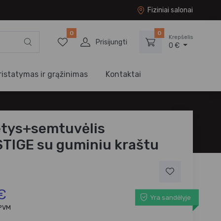
Fiziniai salonai
0
0
Krepšelis
Prisijungti
0 €
ristatymas ir grąžinimas
Kontaktai
tys+semtuvėlis
TIGE su guminiu kraštu
€
Yra sandėlyje
 PVM