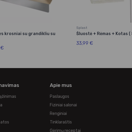
Splast
s krosniai su grandikliu su
Šluostė + Rėmas + Kotas (
33,99 €
 €
rnavimas
Apie mus
rąžinimas
Paslaugos
ka
Fiziniai salonai
Renginiai
tatos
Tinklaraštis
s
Gėrimų receptai