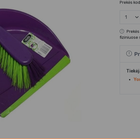
Prekės ko
Prekės
fiziniuose
Pr
Tiekė
Yo