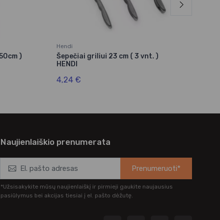
Hendi
Matf
 50cm )
Šepečiai griliui 23 cm ( 3 vnt. )
Šep
HENDI
14,
4,24 €
Naujienlaiškio prenumerata
Prenumeruoti*
*Užsisakykite mūsų naujienlaiškį ir pirmieji gaukite naujausius
pasiūlymus bei akcijas tiesiai į el. pašto dėžutę.