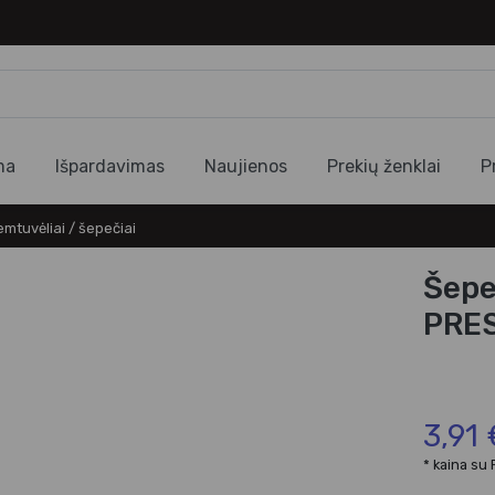
ma
Išpardavimas
Naujienos
Prekių ženklai
P
emtuvėliai / šepečiai
Šepe
PRES
3,91 
* kaina su