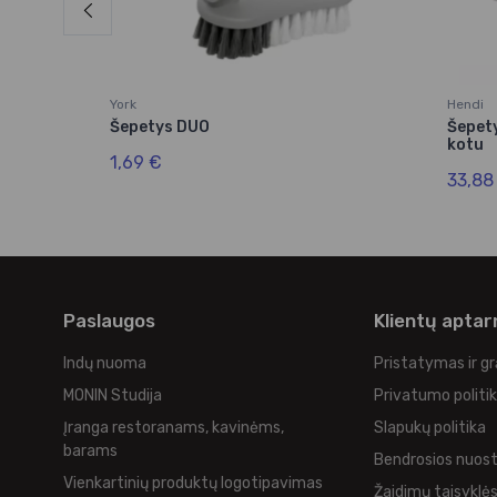
York
Hendi
Šepetys DUO
Šepety
kotu
1,69 €
33,88
Paslaugos
Klientų apta
Indų nuoma
Pristatymas ir g
MONIN Studija
Privatumo politi
Įranga restoranams, kavinėms,
Slapukų politika
barams
Bendrosios nuos
Vienkartinių produktų logotipavimas
Žaidimų taisyklė