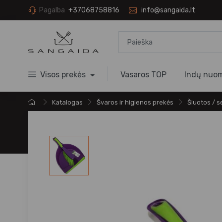
Pagalba
+37068758816
info@sangaida.lt
Visos prekės
Vasaros TOP
Indų nuo
Katalogas
Švaros ir higienos prekės
Šluotos / s