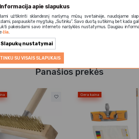
Informacija apie slapukus
dami užtikrinti sklandesnį naršymą mūsų svetainėje, naudojame slap
kdami, paspauskite mygtuką ,,Sutinku". Savo duotą sutikimą bet kada gal
ukti pakeisdami savo interneto naršyklės nustatymus. Daugiau informa
te
čia
.
Slapukų nustatymai
TINKU SU VISAIS SLAPUKAIS
Panašios prekės
ina
Gera kaina