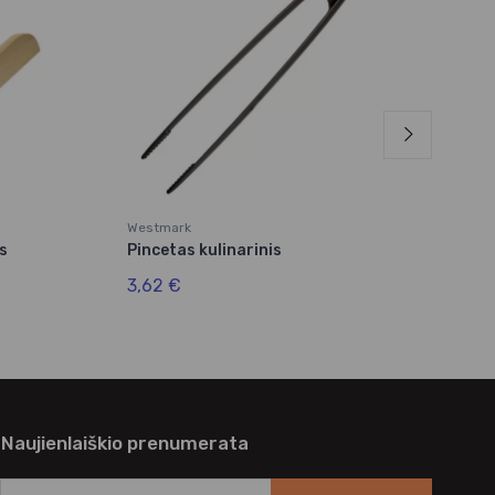
Westmark
Hend
is
Pincetas kulinarinis
Spa
vai
3,62 €
6,7
Naujienlaiškio prenumerata