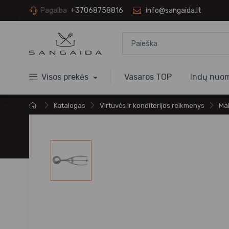
Pagalba
+37068758816
info@sangaida.lt
Visos prekės
Vasaros TOP
Indų nuo
Katalogas
Virtuvės ir konditerijos reikmenys
Mai