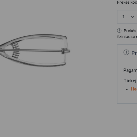
Prekės ko
Prekės
fiziniuose
Pr
Pagami
Tiekė
He