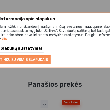
Informacija apie slapukus
dami užtikrinti sklandesnį naršymą mūsų svetainėje, naudojame slap
kdami, paspauskite mygtuką ,,Sutinku". Savo duotą sutikimą bet kada gal
ledų šaukštas Kitchen Line yra praktinis aksesuaras pagamin
ukti pakeisdami savo interneto naršyklės nustatymus. Daugiau informa
iai dėti ledų. Ledų šaukštas rekomenduojamas naudoti tiek k
te
čia
.
amų virtuvėse. Pagamintas iš nerūdijančio plieno Patogus n
Slapukų nustatymai
astronomijai, tiek namų virtuvėms Tinka plauti indaplovėse
TINKU SU VISAIS SLAPUKAIS
Panašios prekės
Gera kaina