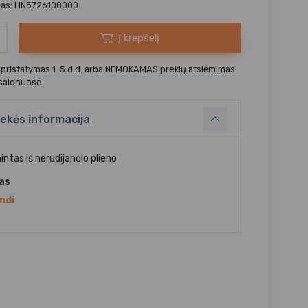
das: HN5726100000
Į krepšelį
 pristatymas 1-5 d.d. arba NEMOKAMAS prekių atsiėmimas
 salonuose
ekės informacija
ntas iš nerūdijančio plieno
jas
ndi