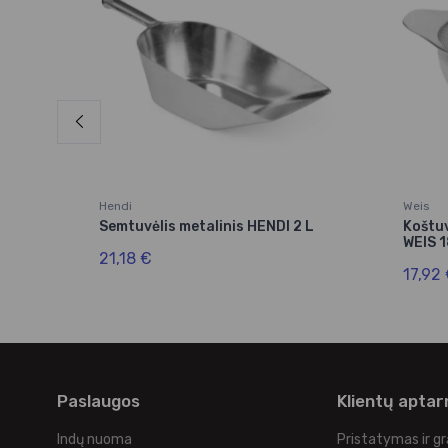
Hendi
Weis
N
Semtuvėlis metalinis HENDI 2 L
Koštu
WEIS 
21,18 €
17,92
Paslaugos
Klientų apta
Indų nuoma
Pristatymas ir g