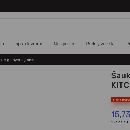
ma
Išpardavimas
Naujienos
Prekių ženklai
P
sto gamybos įrankiai
Šauk
KITC
Gera kain
15,7
* kaina su