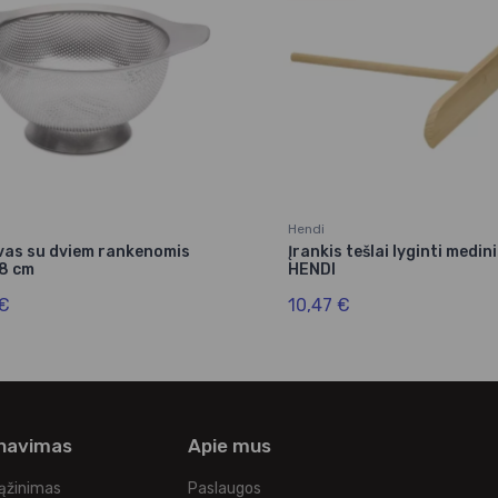
Hendi
vas su dviem rankenomis
Įrankis tešlai lyginti medin
18 cm
HENDI
 €
10,47 €
rnavimas
Apie mus
rąžinimas
Paslaugos