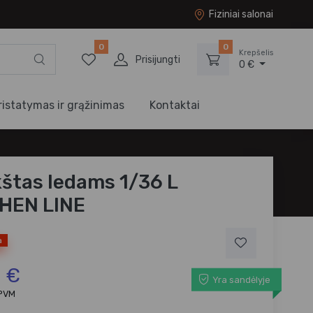
Fiziniai salonai
0
0
Krepšelis
Prisijungti
0 €
ristatymas ir grąžinimas
Kontaktai
štas ledams 1/36 L
HEN LINE
a
3 €
Yra sandėlyje
 PVM