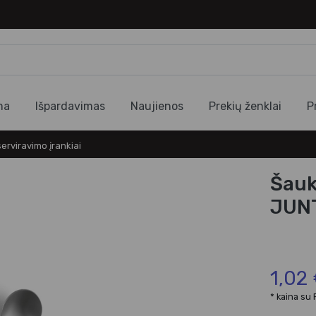
ma
Išpardavimas
Naujienos
Prekių ženklai
P
 serviravimo įrankiai
Šauk
JUN
1,02
* kaina su