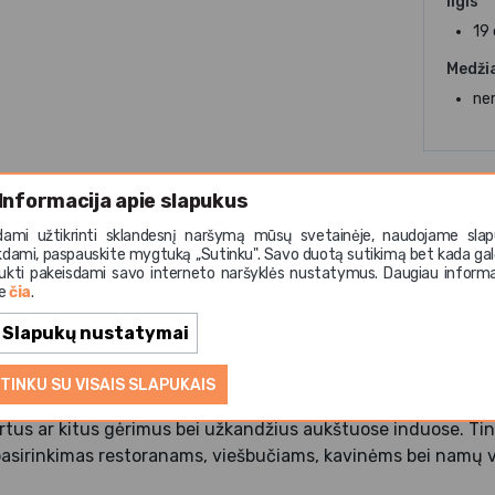
Ilgis
19
Medži
ner
Informacija apie slapukus
dami užtikrinti sklandesnį naršymą mūsų svetainėje, naudojame slap
kdami, paspauskite mygtuką ,,Sutinku". Savo duotą sutikimą bet kada gal
ukti pakeisdami savo interneto naršyklės nustatymus. Daugiau informa
tas JUNTOS iš „Amefa“ kolekcijos sukurtas moderniam stalo 
te
čia
.
inių bei desertinių indų naudojimui. Subtili satino apdaila 
zainą, kuris puikiai dera tiek šiuolaikiškame, tiek klasikiniame 
Slapukų nustatymai
s kokybės 18/0 nerūdijančio plieno, šaukštas pasižymi ilga
TINKU SU VISAIS SLAPUKAIS
 naudojimui. Ilga rankena leidžia patogiai naudoti serviruo
ertus ar kitus gėrimus bei užkandžius aukštuose induose. Tin
 pasirinkimas restoranams, viešbučiams, kavinėms bei namų v