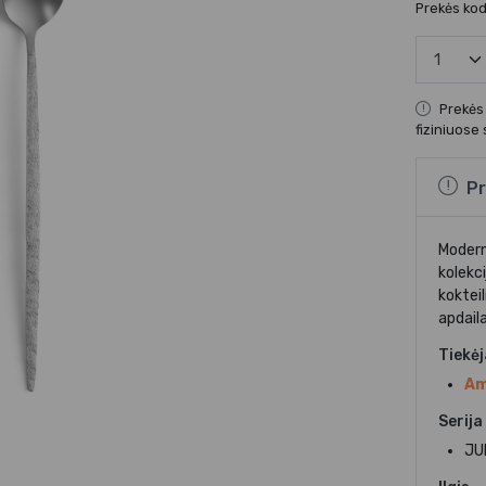
Prekės ko
Prekės
fiziniuose
Pr
Modern
kolekc
kokteil
apdail
Tiekė
Am
Serija
JU