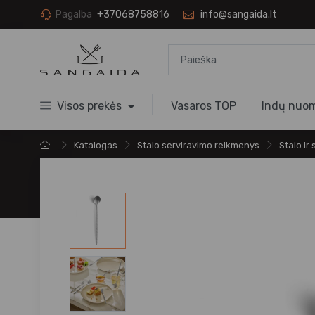
Pagalba
+37068758816
info@sangaida.lt
Visos prekės
Vasaros TOP
Indų nuo
Katalogas
Stalo serviravimo reikmenys
Stalo ir