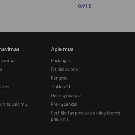
€
0,91 €
rnavimas
Apie mus
rąžinimas
Paslaugos
ka
Fiziniai salonai
Renginiai
tatos
Tinklaraštis
s
Gėrimų receptai
šimas žaidimų
Prekių ženklai
Sertifikatas prekiauti ekologiškomis
prekėmis