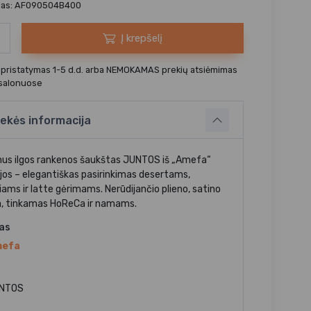
das: AF090504B400
Į krepšelį
 pristatymas 1-5 d.d. arba NEMOKAMAS prekių atsiėmimas
 salonuose
ekės informacija
us ilgos rankenos šaukštas JUNTOS iš „Amefa“
ijos – elegantiškas pasirinkimas desertams,
iams ir latte gėrimams. Nerūdijančio plieno, satino
a, tinkamas HoReCa ir namams.
jas
efa
NTOS