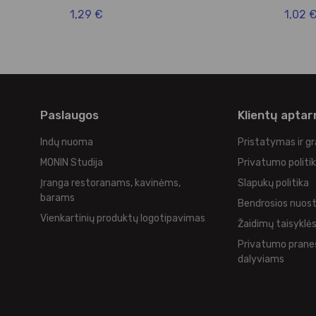
1,29 €
1,02 
Paslaugos
Klientų apta
Indų nuoma
Pristatymas ir g
MONIN Studija
Privatumo politi
Įranga restoranams, kavinėms,
Slapukų politika
barams
Bendrosios nuos
Vienkartinių produktų logotipavimas
Žaidimų taisyklė
Privatumo prane
dalyviams