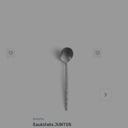
Amefa
Ame
Šaukštelis JUNTOS
Šak