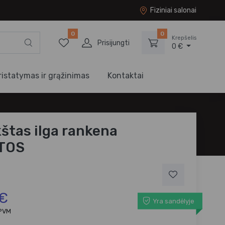
Fiziniai salonai
0
0
Krepšelis
Prisijungti
0 €
ristatymas ir grąžinimas
Kontaktai
štas ilga rankena
TOS
 €
Yra sandėlyje
 PVM