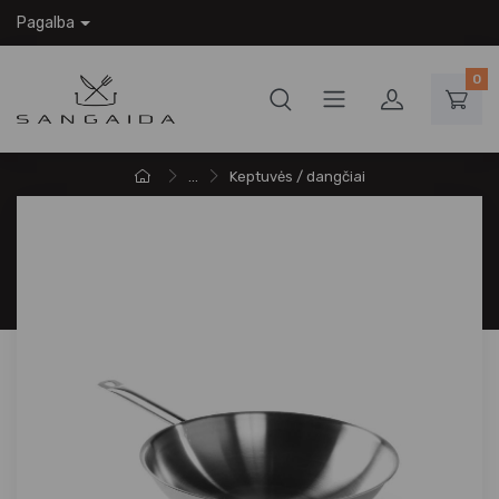
Pagalba
0
...
Keptuvės / dangčiai