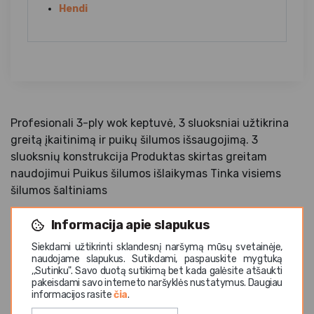
Hendi
Profesionali 3-ply wok keptuvė, 3 sluoksniai užtikrina
greitą įkaitinimą ir puikų šilumos išsaugojimą. 3
sluoksnių konstrukcija Produktas skirtas greitam
naudojimui Puikus šilumos išlaikymas Tinka visiems
šilumos šaltiniams
Informacija apie slapukus
Siekdami užtikrinti sklandesnį naršymą mūsų svetainėje,
naudojame slapukus. Sutikdami, paspauskite mygtuką
,,Sutinku". Savo duotą sutikimą bet kada galėsite atšaukti
pakeisdami savo interneto naršyklės nustatymus. Daugiau
Panašios prekės
informacijos rasite
čia
.