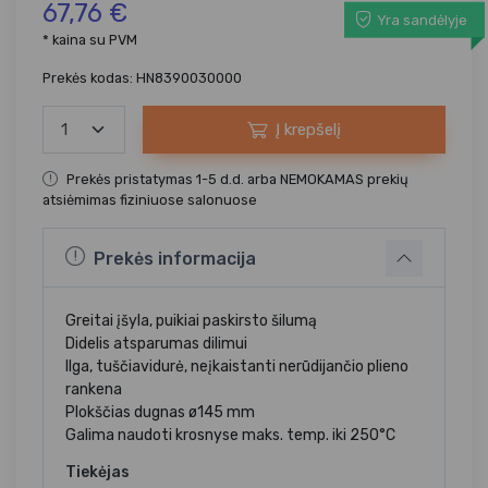
67,76 €
Yra sandėlyje
* kaina su PVM
Prekės kodas: HN8390030000
Į krepšelį
Prekės pristatymas 1-5 d.d. arba NEMOKAMAS prekių
atsiėmimas fiziniuose salonuose
Prekės informacija
Greitai įšyla, puikiai paskirsto šilumą
Didelis atsparumas dilimui
Ilga, tuščiavidurė, neįkaistanti nerūdijančio plieno
rankena
Plokščias dugnas ø145 mm
Galima naudoti krosnyse maks. temp. iki 250°C
Tiekėjas