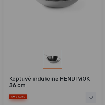
Keptuvė indukcinė HENDI WOK
36 cm
Gera kaina