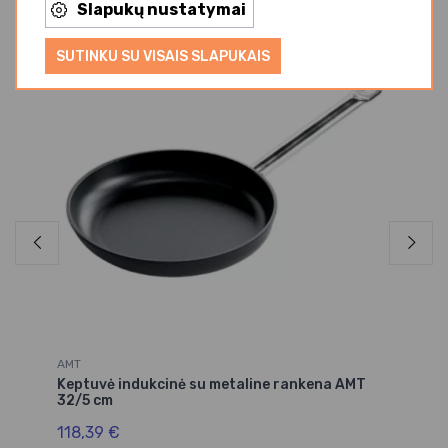
Slapukų nustatymai
Iš
SUTINKU SU VISAIS SLAPUKAIS
AMT
AM
Keptuvė indukcinė su metaline rankena AMT
Ke
32/5 cm
20
118,39 €
49