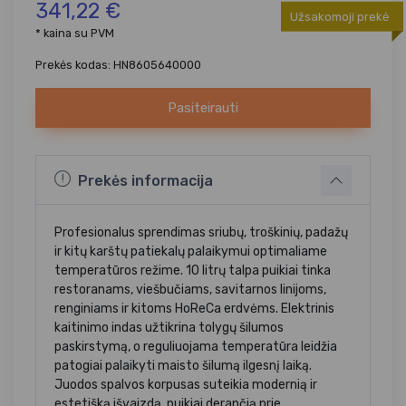
341,22 €
Užsakomoji prekė
* kaina su PVM
Prekės kodas: HN8605640000
Pasiteirauti
Prekės informacija
Profesionalus sprendimas sriubų, troškinių, padažų
ir kitų karštų patiekalų palaikymui optimaliame
temperatūros režime. 10 litrų talpa puikiai tinka
restoranams, viešbučiams, savitarnos linijoms,
renginiams ir kitoms HoReCa erdvėms. Elektrinis
kaitinimo indas užtikrina tolygų šilumos
paskirstymą, o reguliuojama temperatūra leidžia
patogiai palaikyti maisto šilumą ilgesnį laiką.
Juodos spalvos korpusas suteikia modernią ir
estetišką išvaizdą, puikiai derančią prie