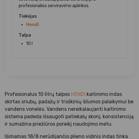
profesionalios serviravimo aplinkos.
Tiekėjas
Hendi
Talpa
10 l
Profesionalus 10 litrų talpos
HENDI
kaitinimo indas
skirtas sriubų, padažų ir troškinių šilumos palaikymui be
vandens vonelės. Vandens nereikalaujanti kaitinimo
sistema padeda išsaugoti patiekalų skonį, konsistenciją
ir sumažina priežiūros poreikį naudojimo metu.
Išimamas 18/8 nerūdijančio plieno vidinis indas tinka