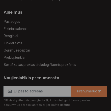
Apie mus
Paslaugos
Fiziniai salonai
Renginiai
Tinklaraštis
Gėrimų receptai
Prekių ženklai
Sertifikatas prekiauti ekologiškomis prekėmis
Naujienlaiškio prenumerata
Prenumeruoti*
*Užsisakykite mūsų naujienlaiškį ir pirmieji gaukite naujausius
pasiūlymus bei akcijas tiesiai į el. pašto dėžutę.