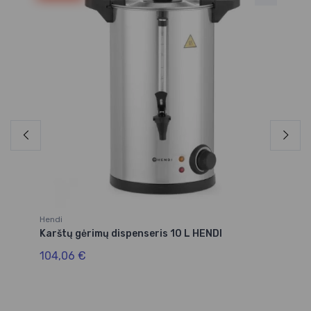
Hendi
He
Karštų gėrimų dispenseris 10 L HENDI
Ka
si
104,06 €
15