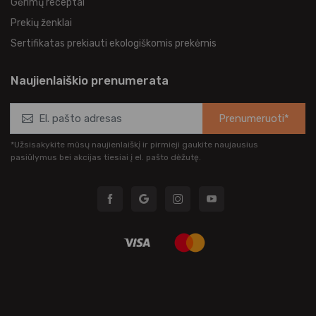
Gėrimų receptai
Prekių ženklai
Sertifikatas prekiauti ekologiškomis prekėmis
Naujienlaiškio prenumerata
Prenumeruoti*
*Užsisakykite mūsų naujienlaiškį ir pirmieji gaukite naujausius
pasiūlymus bei akcijas tiesiai į el. pašto dėžutę.