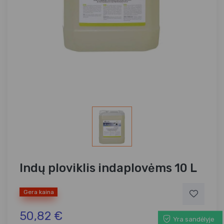
Indų ploviklis indaplovėms 10 L
Gera kaina
50,82 €
Yra sandėlyje