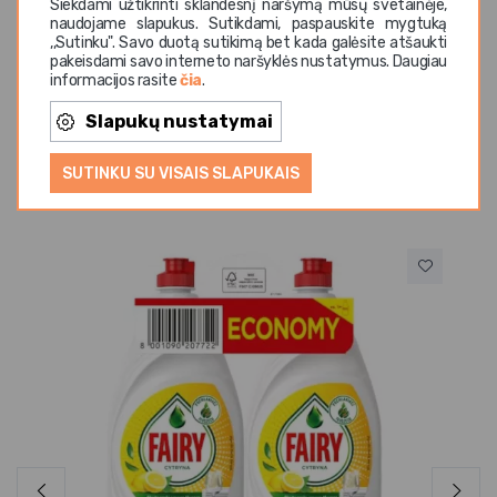
Siekdami užtikrinti sklandesnį naršymą mūsų svetainėje,
naudojame slapukus. Sutikdami, paspauskite mygtuką
produktų pasirinkimą.
,,Sutinku". Savo duotą sutikimą bet kada galėsite atšaukti
pakeisdami savo interneto naršyklės nustatymus. Daugiau
informacijos rasite
čia
.
Slapukų nustatymai
SUTINKU SU VISAIS SLAPUKAIS
Panašios prekės