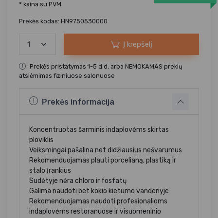
* kaina su PVM
Prekės kodas: HN9750530000
Į krepšelį
Prekės pristatymas 1-5 d.d. arba NEMOKAMAS prekių
atsiėmimas fiziniuose salonuose
Prekės informacija
Koncentruotas šarminis indaplovėms skirtas
ploviklis
Veiksmingai pašalina net didžiausius nešvarumus
Rekomenduojamas plauti porcelianą, plastiką ir
stalo įrankius
Sudėtyje nėra chloro ir fosfatų
Galima naudoti bet kokio kietumo vandenyje
Rekomenduojamas naudoti profesionalioms
indaplovėms restoranuose ir visuomeninio