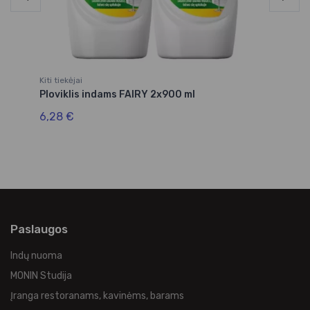
Kiti tiekėjai
Kit
Ploviklis indams FAIRY 2x900 ml
Or
6,28 €
1,
Paslaugos
Indų nuoma
MONIN Studija
Įranga restoranams, kavinėms, barams