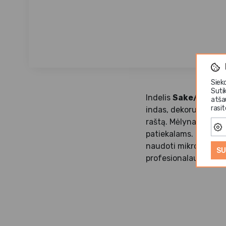
Siek
Suti
Indelis
Sake/arbata
atša
rasi
indas, dekoruotas rea
raštą. Mėlynas tonas 
patiekalams. Porcelia
naudoti mikrobangų kr
SU
profesionalaus HoReCa