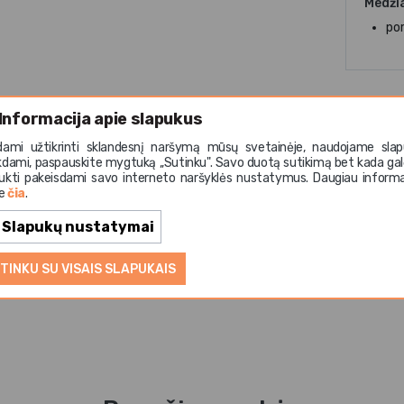
Medži
po
Informacija apie slapukus
dami užtikrinti sklandesnį naršymą mūsų svetainėje, naudojame slap
kdami, paspauskite mygtuką ,,Sutinku". Savo duotą sutikimą bet kada gal
i Sakura mėlynas 200 ml
iš
Q Authentic
kolekcijos – ele
ukti pakeisdami savo interneto naršyklės nustatymus. Daugiau informa
te
čia
.
ktyvine glazūra, kuri kiekvienam gaminiui suteikia natūralų
ir subtili forma puikiai tinka sake, arbatai, padažams ar de
Slapukų nustatymai
nas pasižymi tvirtumu, atsparumu įbrėžimams ir karščiui, to
osnelėje, orkaitėje, plauti indaplovėje ir patogiai sudedama
TINKU SU VISAIS SLAPUKAIS
 lygio indas, taip pat puikiai pritaikomas namų stalo servir