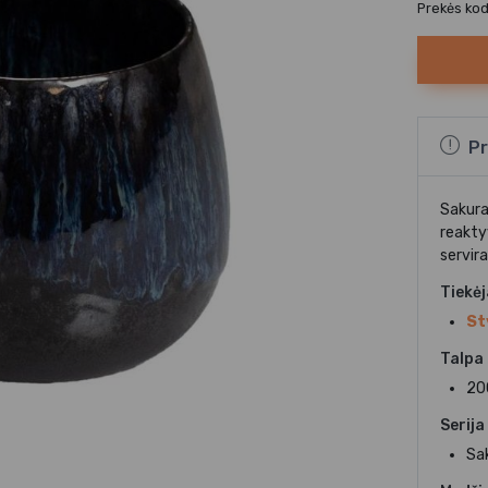
Prekės ko
Pr
Sakura
reakty
servir
Tiekė
St
Talpa
20
Serija
Sa