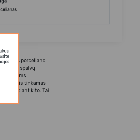
aga
rcelianas
ukus.
ėsite
gantiškas porceliano
cijos
, unikalų spalvų
gustaciniams
dėl indelis tinkamas
s vienas ant kito. Tai
avimui.