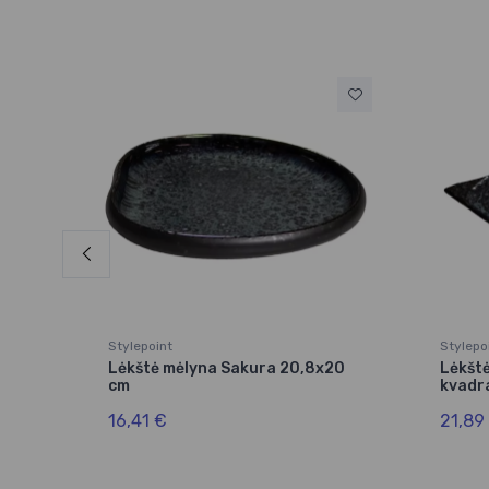
Stylepoint
Stylepo
Lėkštė mėlyna Sakura 20,8x20
Lėkšt
cm
kvadra
16,41 €
21,89