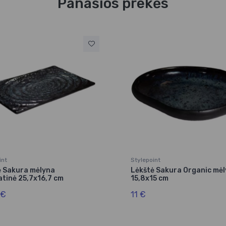
Panašios prekės
int
Stylepoint
ė Sakura mėlyna
Lėkštė Sakura Organic mė
tinė 25,7x16,7 cm
15,8x15 cm
 €
11 €