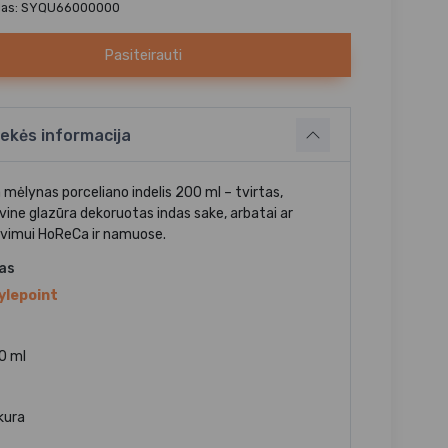
das: SYQU66000000
Pasiteirauti
ekės informacija
 mėlynas porceliano indelis 200 ml – tvirtas,
vine glazūra dekoruotas indas sake, arbatai ar
avimui HoReCa ir namuose.
jas
ylepoint
0 ml
kura