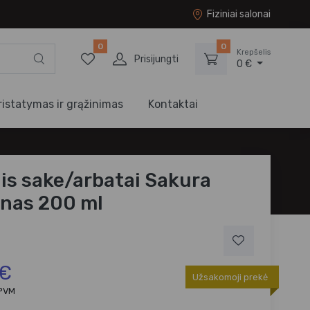
Fiziniai salonai
0
0
Krepšelis
Prisijungti
0 €
ristatymas ir grąžinimas
Kontaktai
lis sake/arbatai Sakura
nas 200 ml
 €
Užsakomoji prekė
 PVM