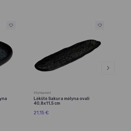
Stylepoint
Styl
lyna
Lėkštė Sakura mėlyna ovali
Lėk
40,8x11,5 cm
24x
21,15 €
12,