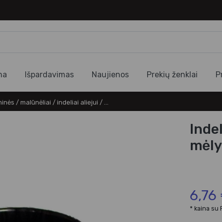
ma
Išpardavimas
Naujienos
Prekių ženklai
P
nės / malūnėliai / indeliai aliejui / ...
Inde
mėly
6,76
* kaina su