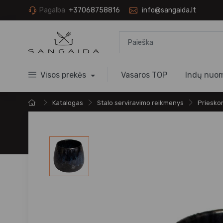
Pagalba
+37068758816
info@sangaida.lt
Visos prekės
Vasaros TOP
Indų nuo
Katalogas
Stalo serviravimo reikmenys
Prieskoni