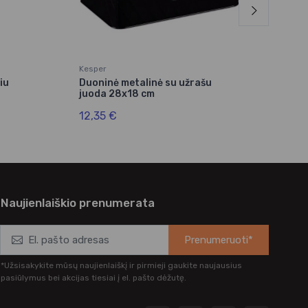
Kesper
Arav
iu
Duoninė metalinė su užrašu
Inda
juoda 28x18 cm
1/1
12,35 €
18,
Naujienlaiškio prenumerata
Prenumeruoti*
*Užsisakykite mūsų naujienlaiškį ir pirmieji gaukite naujausius
pasiūlymus bei akcijas tiesiai į el. pašto dėžutę.