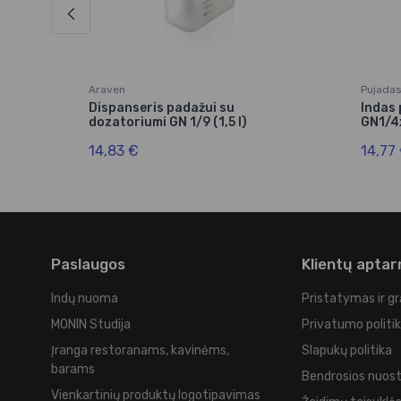
Araven
Pujada
Dispanseris padažui su
Indas 
dozatoriumi GN 1/9 (1,5 l)
GN1/4
14,83 €
14,77
Paslaugos
Klientų apta
Indų nuoma
Pristatymas ir g
MONIN Studija
Privatumo politi
Įranga restoranams, kavinėms,
Slapukų politika
barams
Bendrosios nuos
Vienkartinių produktų logotipavimas