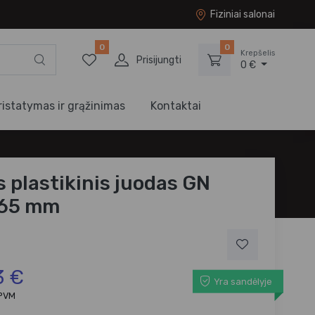
Fiziniai salonai
0
0
Krepšelis
Prisijungti
0 €
ristatymas ir grąžinimas
Kontaktai
s plastikinis juodas GN
x65 mm
3 €
Yra sandėlyje
 PVM