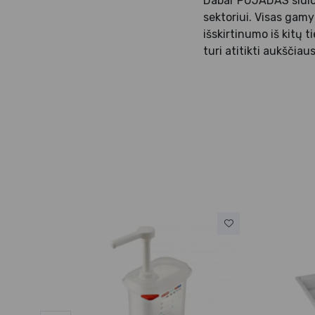
Dabar PUJADAS siūlo 
sektoriui. Visas gamy
išskirtinumo iš kitų 
turi atitikti aukščiau