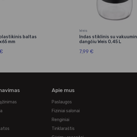
s
Weis
plastikinis baltas
Indas stiklinis su vakuumin
x65 mm
dangčiu Weis 0,45 L
 €
7,99 €
rnavimas
Apie mus
rąžinimas
Paslaugos
ka
Fiziniai salonai
Renginiai
tatos
Tinklaraštis