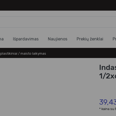
ma
Išpardavimas
Naujienos
Prekių ženklai
P
plastikiniai / maisto laikymas
Inda
1/2
39,4
* kaina su