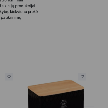
astronominiam
eikia jų produkcijai
kybę, kiekviena prekė
 patikrinimų.