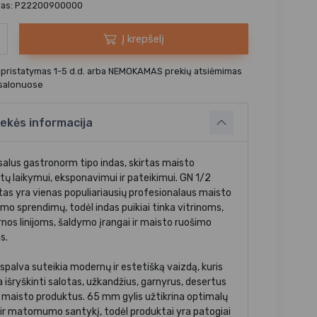
das: P22200900000
Į krepšelį
 pristatymas 1-5 d.d. arba NEMOKAMAS prekių atsiėmimas
 salonuose
ekės informacija
salus gastronorm tipo indas, skirtas maisto
tų laikymui, eksponavimui ir pateikimui. GN 1/2
as yra vienas populiariausių profesionalaus maisto
imo sprendimų, todėl indas puikiai tinka vitrinoms,
rnos linijoms, šaldymo įrangai ir maisto ruošimo
s.
spalva suteikia modernų ir estetišką vaizdą, kuris
 išryškinti salotas, užkandžius, garnyrus, desertus
us maisto produktus. 65 mm gylis užtikrina optimalų
 ir matomumo santykį, todėl produktai yra patogiai