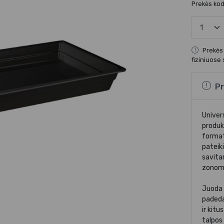
Prekės ko
Prekės
fiziniuose
Pr
Univer
produk
format
pateik
savita
zonom
Juoda 
padeda
ir kit
talpos