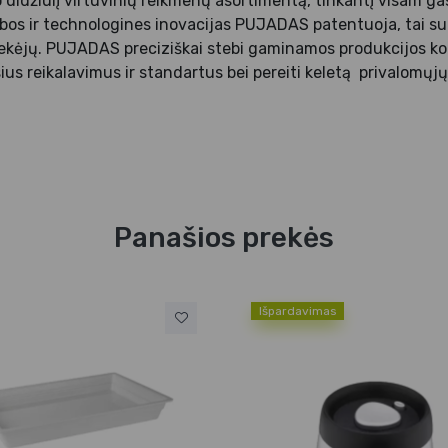
didžiulį virtuvinių reikmenų asortimentą, tinkantį visam g
bos ir technologines inovacijas PUJADAS patentuoja, tai sut
tiekėjų. PUJADAS preciziškai stebi gaminamos produkcijos ko
sius reikalavimus ir standartus bei pereiti keletą privalomųjų
Panašios prekės
Išpardavimas