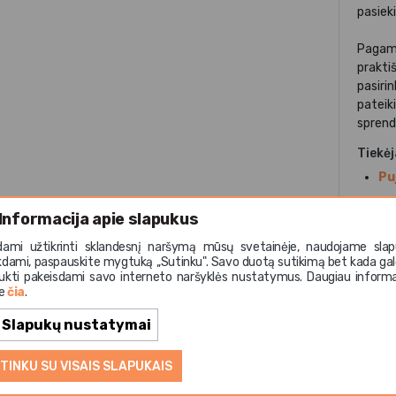
pasieki
Pagamin
praktiš
pasiri
pateiki
sprend
Tiekė
Pu
Medži
Informacija apie slapukus
pla
dami užtikrinti sklandesnį naršymą mūsų svetainėje, naudojame slap
kdami, paspauskite mygtuką ,,Sutinku". Savo duotą sutikimą bet kada gal
ukti pakeisdami savo interneto naršyklės nustatymus. Daugiau informa
te
čia
.
Slapukų nustatymai
TINKU SU VISAIS SLAPUKAIS
eiklą pradėjo 1921-ais Barselonoje, kur pradėjo gaminti vir