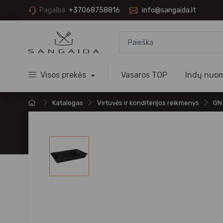
Pagalba
+37068758816
info@sangaida.lt
Visos prekės
Vasaros TOP
Indų nuo
Katalogas
Virtuvės ir konditerijos reikmenys
GN 