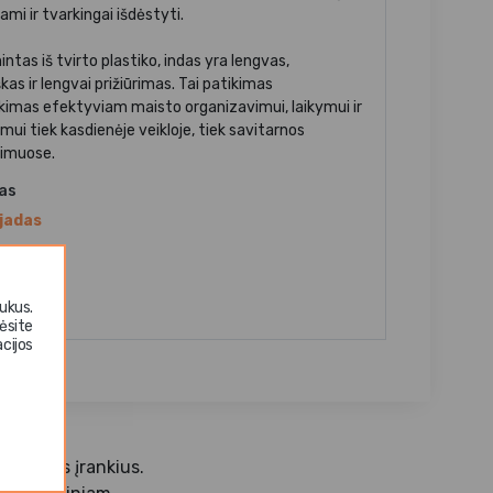
ami ir tvarkingai išdėstyti.
tas iš tvirto plastiko, indas yra lengvas,
kas ir lengvai prižiūrimas. Tai patikimas
nkimas efektyviam maisto organizavimui, laikymui ir
mui tiek kasdienėje veikloje, tiek savitarnos
imuose.
jas
jadas
aga
stikas
ukus.
ėsite
cijos
tuvinius įrankius.