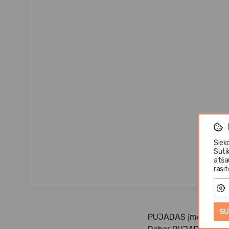
Siek
Suti
atša
rasi
SU
PUJADAS įmonė savo v