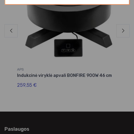
APS
He
Indukcinė viryklė apvali BONFIRE 900W 46 cm
La
259,55 €
19
Paslaugos