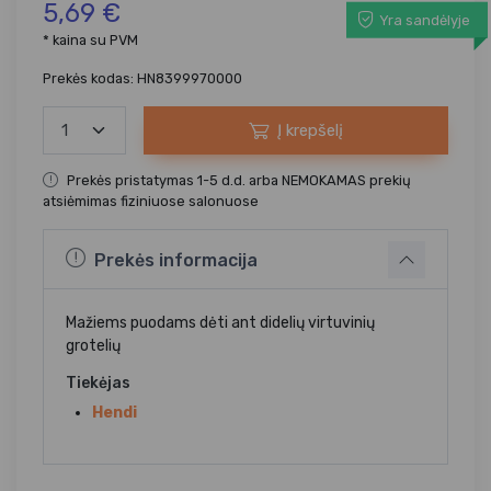
5,69 €
Yra sandėlyje
* kaina su PVM
Prekės kodas: HN8399970000
Į krepšelį
Prekės pristatymas 1-5 d.d. arba NEMOKAMAS prekių
atsiėmimas fiziniuose salonuose
Prekės informacija
Mažiems puodams dėti ant didelių virtuvinių
grotelių
Tiekėjas
Hendi