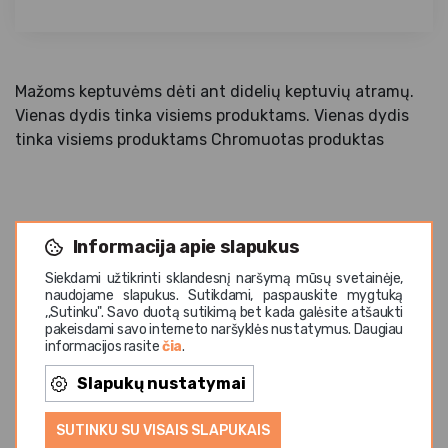
Mažoms keptuvėms dėti ant didelių keptuvių atramų.
Vienas dydis tinka visiems produktams. Vienas dydis
tinka visiems produktams Chromuotas produktas
Informacija apie slapukus
Panašios prekės
Siekdami užtikrinti sklandesnį naršymą mūsų svetainėje,
naudojame slapukus. Sutikdami, paspauskite mygtuką
,,Sutinku". Savo duotą sutikimą bet kada galėsite atšaukti
pakeisdami savo interneto naršyklės nustatymus. Daugiau
informacijos rasite
čia
.
Ge
Slapukų nustatymai
SUTINKU SU VISAIS SLAPUKAIS