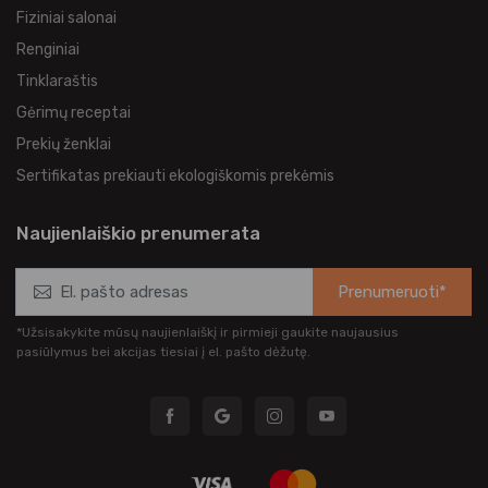
Fiziniai salonai
Renginiai
Tinklaraštis
Gėrimų receptai
Prekių ženklai
Sertifikatas prekiauti ekologiškomis prekėmis
Naujienlaiškio prenumerata
Prenumeruoti*
*Užsisakykite mūsų naujienlaiškį ir pirmieji gaukite naujausius
pasiūlymus bei akcijas tiesiai į el. pašto dėžutę.