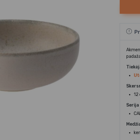
Pr
Akmen
padaža
Tiekė
Ut
Skers
12
Serija
CA
Medži
ke