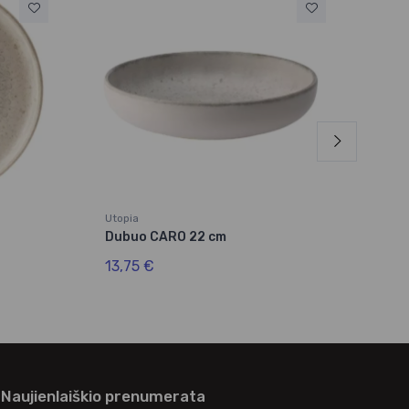
Utopia
Utop
Dubuo CARO 22 cm
Dub
13,75 €
11,
Naujienlaiškio prenumerata