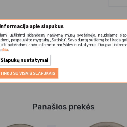
Informacija apie slapukus
dami užtikrinti sklandesnį naršymą mūsų svetainėje, naudojame slap
iško dizaino akmens masės dubuo, dekoruotas subtiliu orn
kdami, paspauskite mygtuką ,,Sutinku". Savo duotą sutikimą bet kada gal
ukti pakeisdami savo interneto naršyklės nustatymus. Daugiau informa
e. 12 cm skersmens dubuo puikiai tinka padažams, užkandži
te
čia
.
porcijoms patiekti. Skaitmeniniu būdu atspaustas raštas su
umo, o tvirta akmens masė užtikrina ilgaamžiškumą ir atspar
Slapukų nustatymai
storanams, kavinėms, viešbučiams ir stilingam namų stalui.
TINKU SU VISAIS SLAPUKAIS
Panašios prekės