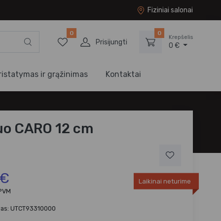
Fiziniai salonai
0
0
Krepšelis
Prisijungti
0 €
ristatymas ir grąžinimas
Kontaktai
o CARO 12 cm
 €
Laikinai neturime
 PVM
das: UTCT93310000