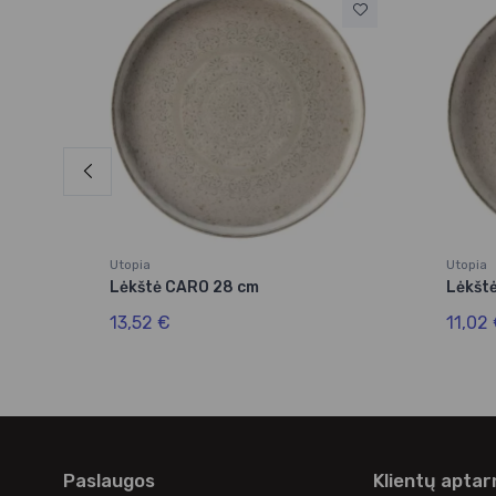
Utopia
Utopia
m
Lėkštė CARO 28 cm
Lėkšt
13,52 €
11,02
Paslaugos
Klientų apta