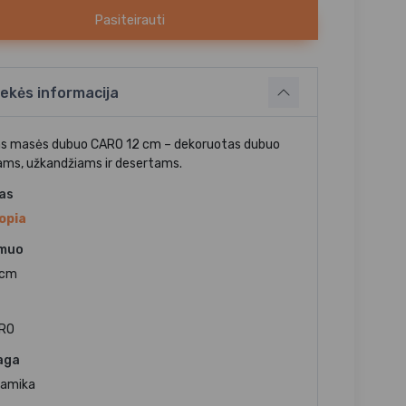
Pasiteirauti
ekės informacija
s masės dubuo CARO 12 cm – dekoruotas dubuo
ms, užkandžiams ir desertams.
jas
opia
muo
 cm
RO
aga
ramika