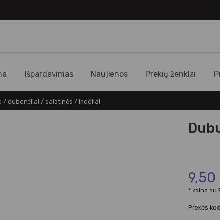
ma
Išpardavimas
Naujienos
Prekių ženklai
P
/ dubenėliai / salotinės / indeliai
Dubu
9,50
* kaina su
Prekės ko