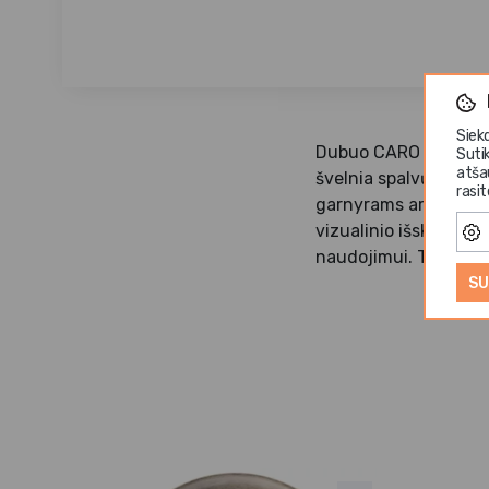
Siek
Dubuo CARO – elegant
Suti
atša
švelnia spalvų palet
rasi
garnyrams ar mažoms 
vizualinio išskirtin
naudojimui. Tinka re
SU