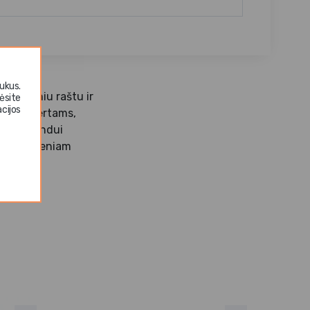
ukus.
amentiniu raštu ir
ėsite
cijos
ams, desertams,
teikia indui
umą kasdieniam