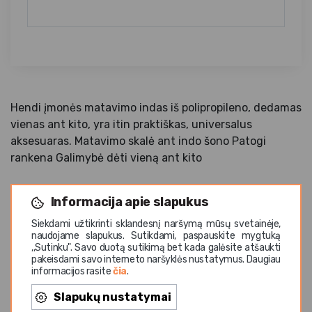
Hendi įmonės matavimo indas iš polipropileno, dedamas
vienas ant kito, yra itin praktiškas, universalus
aksesuaras. Matavimo skalė ant indo šono Patogi
rankena Galimybė dėti vieną ant kito
Informacija apie slapukus
Siekdami užtikrinti sklandesnį naršymą mūsų svetainėje,
naudojame slapukus. Sutikdami, paspauskite mygtuką
Panašios prekės
,,Sutinku". Savo duotą sutikimą bet kada galėsite atšaukti
pakeisdami savo interneto naršyklės nustatymus. Daugiau
informacijos rasite
čia
.
Slapukų nustatymai