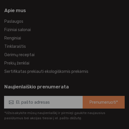
Apie mus
Paslaugos
Fiziniai salonai
Renginiai
Tinklaraštis
Gėrimų receptai
Prekių ženklai
Sertifikatas prekiauti ekologiškomis prekėmis
Naujienlaiškio prenumerata
Prenumeruoti*
*Užsisakykite mūsų naujienlaiškį ir pirmieji gaukite naujausius
pasiūlymus bei akcijas tiesiai į el. pašto dėžutę.