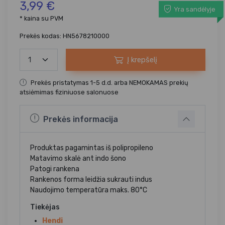
3,99 €
Yra sandėlyje
* kaina su PVM
Prekės kodas: HN5678210000
Į krepšelį
Prekės pristatymas 1-5 d.d. arba NEMOKAMAS prekių
atsiėmimas fiziniuose salonuose
Prekės informacija
Produktas pagamintas iš polipropileno
Matavimo skalė ant indo šono
Patogi rankena
Rankenos forma leidžia sukrauti indus
Naudojimo temperatūra maks. 80°C
Tiekėjas
Hendi