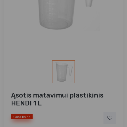
Ąsotis matavimui plastikinis
HENDI 1 L
Gera kaina